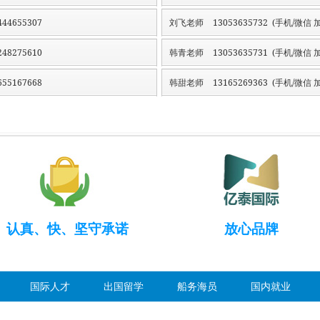
44655307
刘飞老师
13053635732 (手机/微信 加
48275610
韩青老师
13053635731 (手机/微信 加
55167668
韩甜老师
13165269363 (手机/微信 加
认真、快、坚守承诺
放心品牌
国际人才
出国留学
船务海员
国内就业