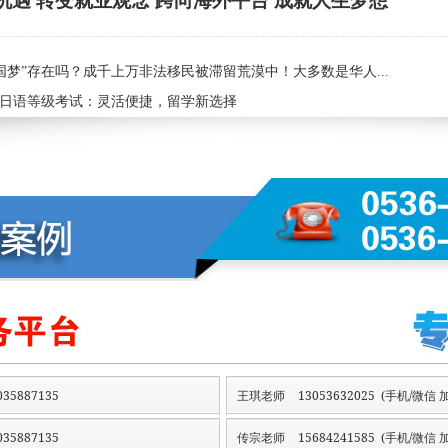
机遇 转变就业观念 跨向海外平台 成就人生梦想
国梦”存在吗？成千上万非法移民被滞留荒漠中！大多数是华人...
C 日语等级考试：灵活便捷，留学新选择
35887135
王琪老师
13053632025 (手机/微信 加
35887135
传宗老师
15684241585 (手机/微信 加