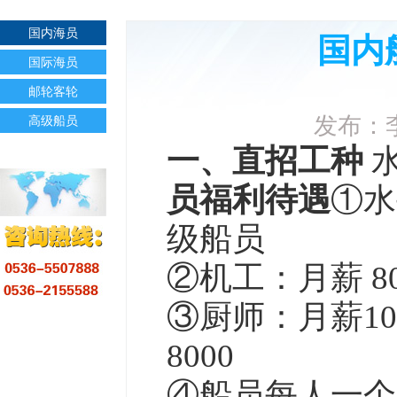
国内海员
国内
国际海员
邮轮客轮
发布：李
高级船员
一、直招工种 
员福利待遇
①水
级船员 

②机工：月薪 80
③厨师：月薪100
8000

④船员每人一个