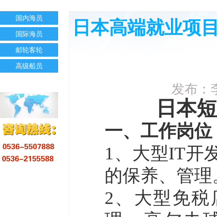
国内海员
日本高端就业项
国际海员
邮轮客轮
高级船员
发布：李
日本短
一、
工作岗位
1
、
大型IT
的保养、管理
2
、大型免税