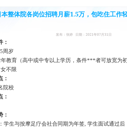
日本整体院各岗位招聘月薪1.5万，包吃住工作
发布：张婷 日期：2021年07月31日
件：
35
周岁
2年教育
（
高中或中专以上学历
，条件***者可放宽为
男女不限
点
：
名院校
点：
势：
*：学生与
按摩足疗会社
合同期为年签, 学生面试通过后