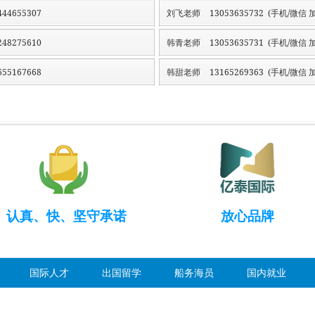
44655307
刘飞老师
13053635732 (手机/微信 加
48275610
韩青老师
13053635731 (手机/微信 加
55167668
韩甜老师
13165269363 (手机/微信 加
认真、快、坚守承诺
放心品牌
国际人才
出国留学
船务海员
国内就业