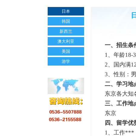
日本
韩国
新西兰
澳大利亚
一、
招生条
美国
1、
年龄
18-
游学
2、
国内满1
3、性别：
二、
学习地
东京各大知
三、
工作地
东京
四、
留学优
1、工作**