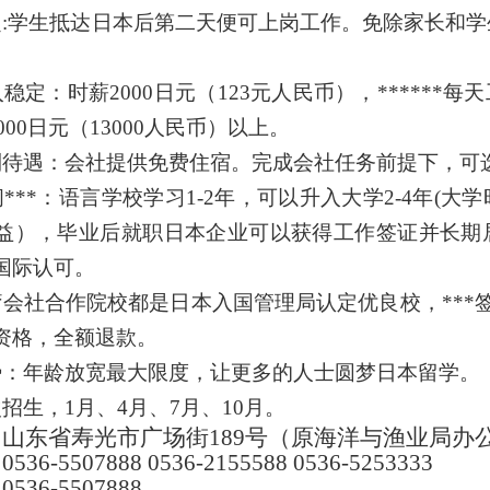
定:学生抵达日本后第二天便可上岗工作。免除家长和
入稳定：
时薪2000日元（123元人民币），******每天
0000日元（13000人民币）以上。
利待遇：会社提供免费住宿。完成会社任务前提下，可
***：语言学校学习1-2年，可以升入大学2-4年(
益），毕业后就职日本企业可以获得工作签证并长期
国际认可。
疗会社
合作院校都是日本入国管理局认定优良校，***签
资格，全额退款。
势：年龄放宽最大限度，让更多的人士圆梦日本留学。
招生，1月、4月、7月、10月。
山东省寿光市广场街189号（原海洋与渔业局办
6-5507888 0536-2155588 0536-5253333
36-5507888