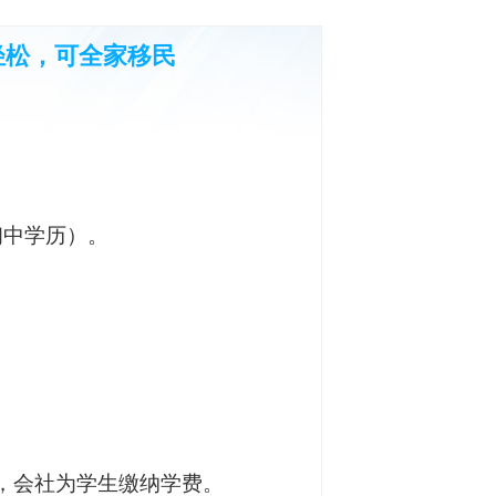
轻松，可全家移民
初中学历）。
，
会
社
为学生缴纳学费
。