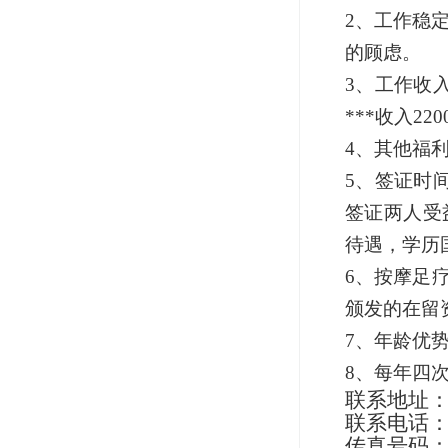
2、工作稳
的顾虑。
3、工作收
***收入22
4、其他福
5、签证时间
签证两人受
待遇，学历
6、
按摩足
颁发的在留
7、年龄优
8、每年四次
联系地址：
联系电话：053
传真号码：05