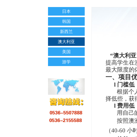
日本
韩国
新西兰
澳大利亚
美国
“澳大利
游学
提高学生在
最大限度的
一、项目
l
门槛低
根据个
择低些，获
l
费用低
用自己
按照澳
（
40-60
小