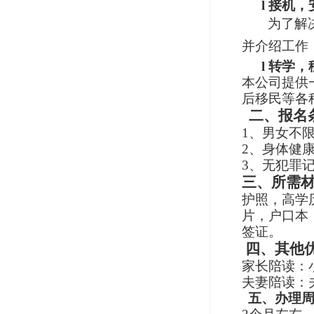
l
接机，
为了解
并介绍工作
l
转学，
本公司提供
后移民等各
二、报名
1
、男女不
2
、身体健
3、
无犯罪
三、所需
护照，高学
片，户口本
签证。
四、其他
家长陪读：
夫妻陪读：
五、办理