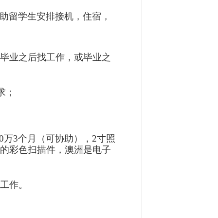
助留学生安排接机，住宿，
毕业之后找工作，或毕业之
求；
0
万
3
个月
（可协助），
2
寸照
的彩色扫描件，澳洲是电子
工作。