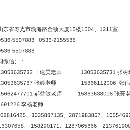
山东省寿光市渤海路金顿大厦
15
楼
1504
、
1311
室
0536-5507888 0536-2155588
0536-5507888
同微信）：
635732
王建昊老师
13053635731
张树
635787
张婷老师
15866112006
张伟
477701
郝益敏老师
15863638008
张亮
3691226
李杨
老师
408816425
、
3035887135
、
2871983867
、
1055469
16307658
、
158290171
、
1287065666
、
21376190