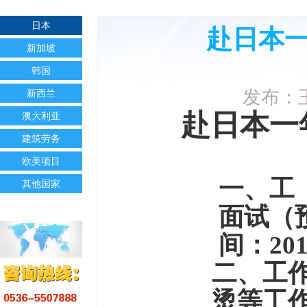
日本
赴日本
新加坡
韩国
发布：王
新西兰
赴日本
一
澳大利亚
建筑劳务
欧美项目
一、工
其他国家
面试（
间：
20
二、工
烫等工