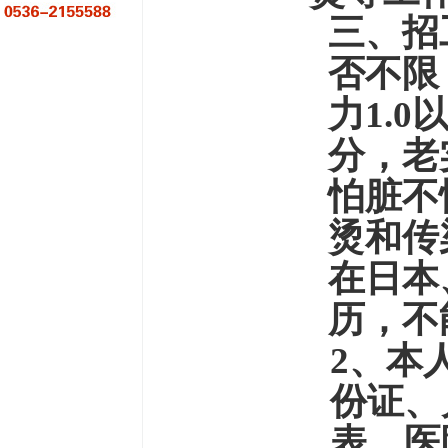
三、招
否不限
力1.
分，老
怕脏不
烫和传
在日本
历，不
2、本
份证、
表
，
医