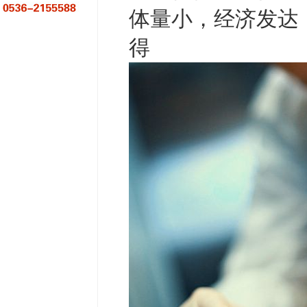
‮量体‬小，经‮发济‬达，超高福利待遇短期挣钱和长期‮展发‬兼
得