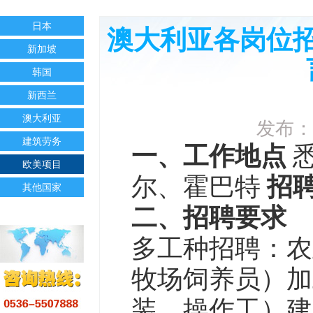
日本
澳大利亚各岗位招
新加坡
韩国
新西兰
澳大利亚
发布：
建筑劳务
一、工作地点
悉
欧美项目
尔、霍巴特
招
其他国家
二、招聘要求
多工种招聘：农
牧场饲养员）加
装、操作工）建