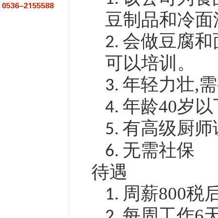
豆制品和冷面
会做豆腐和
2.
可以培训。
年轻力壮
,
需
3.
年龄
40
岁以
4.
有高级厨师
5.
无需社保
6.
待遇
周薪
800
税
1.
每周工作
6
2.