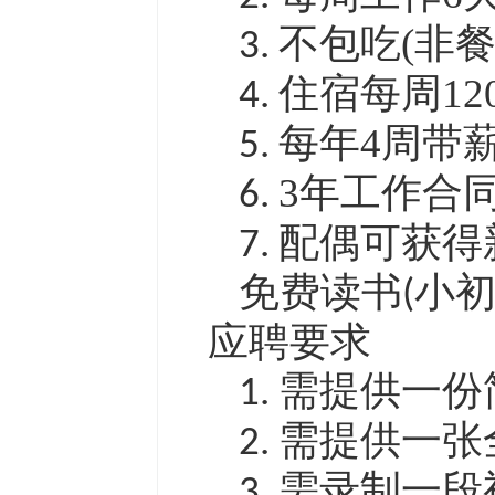
不包吃
(
非
3.
住宿每周
12
4.
每年
4
周带
5.
3
年工作合
6.
配偶可获得
7.
免费读书
小
(
应聘要求
需提供一份
1.
需提供一张
2.
需录制一段
3.