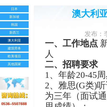
日本
澳大利
新加坡
韩国
发布：李
新西兰
澳大利亚
一、工作地点
建筑劳务
人
欧美项目
二、招聘要求
其他国家
1、年龄20-4
2、雅思(G类)
为三年（面试通
思成绩）；