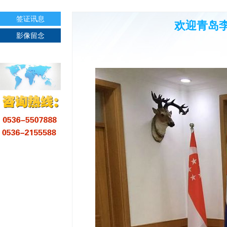
签证讯息
欢迎青岛
影像留念